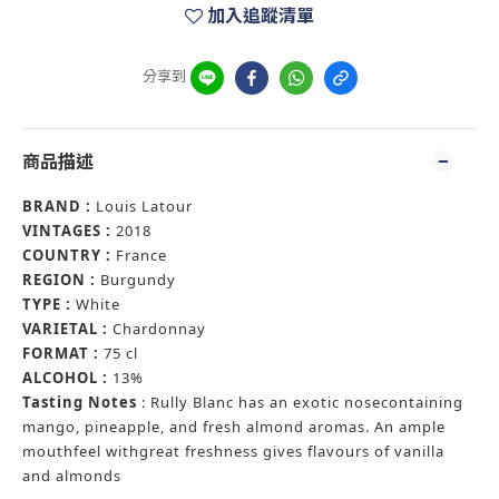
加入追蹤清單
分享到
商品描述
BRAND :
Louis Latour
VINTAGES :
2018
COUNTRY :
France
REGION :
Burgundy
TYPE :
White
VARIETAL :
Chardonnay
FORMAT :
75 cl
ALCOHOL :
13%
Tasting Notes
: Rully Blanc has an exotic nosecontaining
mango, pineapple, and fresh almond aromas. An ample
mouthfeel withgreat freshness gives flavours of vanilla
and almonds