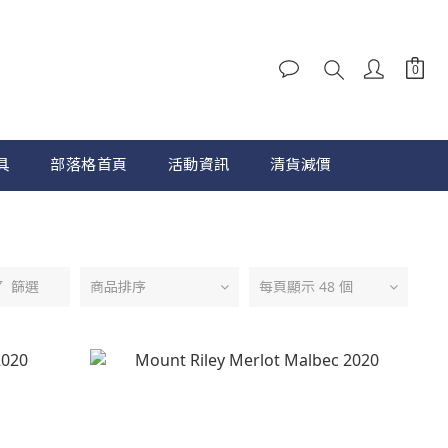
具
部落格首頁
活動資訊
清貨減價
篩選
商品排序
每頁顯示 48 個