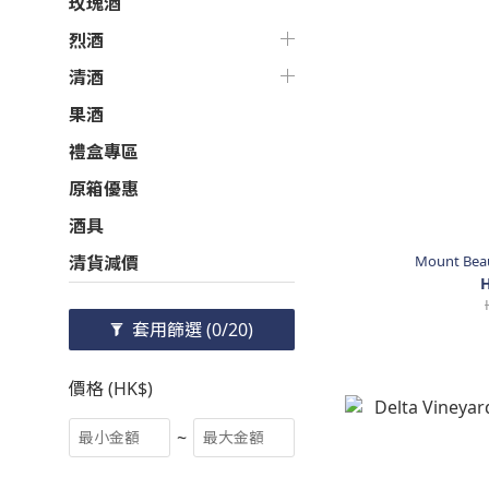
玫瑰酒
烈酒
清酒
果酒
禮盒專區
原箱優惠
酒具
Mount Beaut
清貨減價
H
套用篩選
(0/20)
價格 (HK$)
~