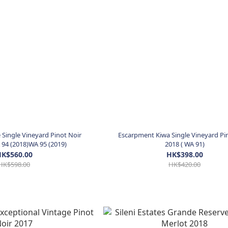
Single Vineyard Pinot Noir
Escarpment Kiwa Single Vineyard Pi
 94 (2018)WA 95 (2019)
2018 ( WA 91)
K$560.00
HK$398.00
HK$598.00
HK$420.00