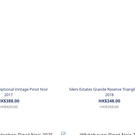
ceptional Vintage Pinot Noir
Sileni Estates Grande Reserve Triang
2017
2018
K$388.00
HK$248.00
HK$420.00
HK$268.00