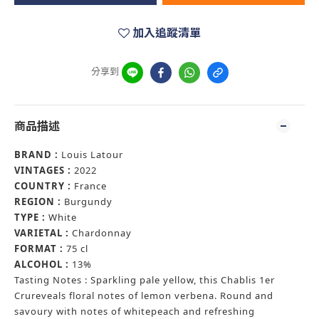
加入追蹤清單
分享到
商品描述
BRAND :
Louis Latour
VINTAGES :
2022
COUNTRY :
France
REGION :
Burgundy
TYPE :
White
VARIETAL :
Chardonnay
FORMAT :
75 cl
ALCOHOL :
13%
Tasting Notes : Sparkling pale yellow, this Chablis 1er
Crureveals floral notes of lemon verbena. Round and
savoury with notes of whitepeach and refreshing